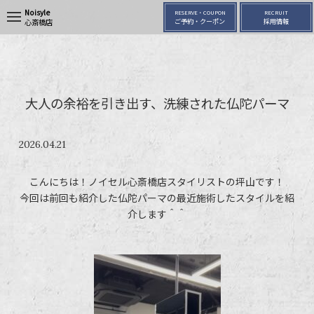
Noisyle
RESERVE・COUPON
RECRUIT
t
ご予約・クーポン
採用情報
心斎橋店
o
g
g
l
e
n
a
大人の余裕を引き出す、洗練された仏陀パーマ
v
i
g
a
2026.04.21
t
i
o
こんにちは！ノイセル心斎橋店スタイリストの坪山です！
n
今回は前回も紹介した仏陀パーマの最近施術したスタイルを紹
介します＾＾