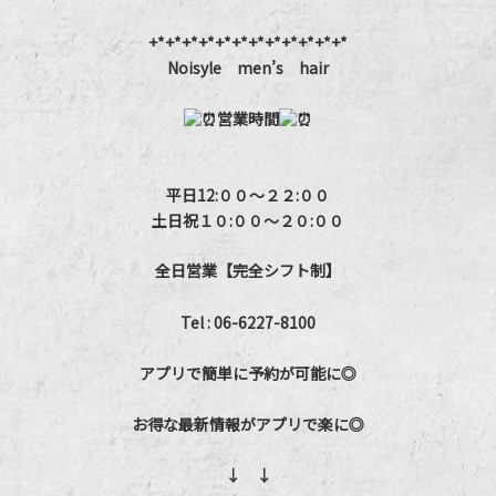
+*+*+*+*+*+*+*+*+*+*+*+*
Noisyle men’s hair
営業時間
平日12:００～２２:００
土日祝１０:００～２０:００
全日営業【完全シフト制】
Tel : 06-6227-8100
アプリで簡単に予約が可能に◎
お得な最新情報がアプリで楽に◎
↓ ↓